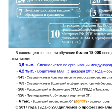
более 18 000
В нашем центре прошли обучение
специ
в том числе:
3,5 тыс.
-
- Специалистов по организации междунаро
4,2 тыс.
-
- Водителей МАП (с декабря 2017 года – 
345
-
- Специалистов и Консультантов по вопросам перевозки опас
763
-
- Специалистов и Водителей в сфере транспортной безопас
208
-
- Руководителей и Инспекторов УГАДН, ГИБДД и Таможни;
926
-
- Преподавателей, обучающих водителей ОГ;
6 тыс.
-
- Водителей перевозящих ОГ (
ДОПОГ
) и экспедиторов.
С 2017 года
выдано
290 дипломов о профессиональ