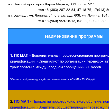
в г. Новосибирск: пр-кт Карла Маркса, 30/1, офис 527
тел.: 8-(383) 287-22-84, 47-18-75, +7(913) 89
в г. Барнаул: ул. Ленина, 54, 6 этаж, ауд. 608; ул. Ленина, 154 
тел.: 8-(960) 959-18-13, 8-(962) 050-30-80
Наименование программы
1. ПК МАП
-
Дополнительная профессиональная програм
квалификации: «Специалист по организации перевозок а
транспортом в международном сообщении»
, 80 часов
*Стоимость обучения для действительных членов АСМАП – 25 900 руб.
2.
ПО МАП
- Программа профессионального обучения по
квалификации: «Водитель, осуществляющий перевозку п