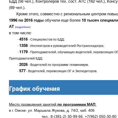
БДД (56 чел.), Контролеров тех. сост. АТС (162 чел.), Конс
(69 чел.).
Кроме этого, совместно с региональным центром пов
1996 по 2016 годы
обучили еще более
10 тысяч специали
АТ
(
подробнее
)
в том числе:
4516
-
- Специалистов по БДД;
1358
-
- Инспекторов и руководителей Ространснадзора;
1179
-
- Преподавателей, обучающих водителей, перевозящих ОГ
Преподавателей БДД;
2026
-
- Водителей по программе техминимум;
577
-
- Водителей, перевозящих ОГ и Экспедиторов.
График обучения
Место проведения занятий
по программам МАП
:
в г. Омске: ул. Маршала Жукова, д. 74/2, каб. 406
тел.: 8-(381-2) 30-99-66, +7(962) 050-30-80