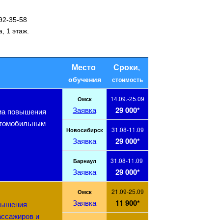
2-35-58
а, 1 этаж.
Место
Сроки
,
обучения
стоимость
14.09.-25.09
Омск
Заявка
29 000*
ма повышения
втомобильным
31.08-11.09
Новосибирск
Заявка
29 000*
31.08-11.09
Барнаул
Заявка
29 000*
21.09-25.09
Омск
Заявка
11 900*
вышения
ассажиров и